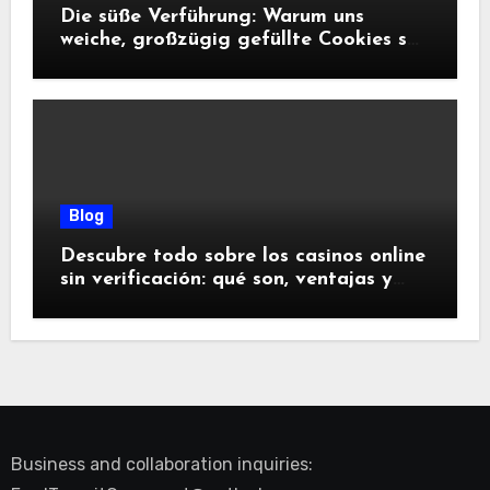
Die süße Verführung: Warum uns
weiche, großzügig gefüllte Cookies so
glücklich machen
Blog
Descubre todo sobre los casinos online
sin verificación: qué son, ventajas y
riesgos
Business and collaboration inquiries: