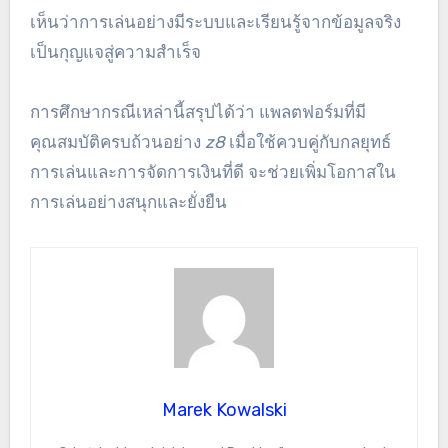
เห็นว่าการเล่นอย่างมีระบบและเรียนรู้จากข้อมูลจริง
เป็นกุญแจสู่ความสำเร็จ
การศึกษากรณีเหล่านี้สรุปได้ว่า แพลตฟอร์มที่มี
คุณสมบัติครบถ้วนอย่าง
z8
เมื่อใช้ควบคู่กับกลยุทธ์
การเล่นและการจัดการเงินที่ดี จะช่วยเพิ่มโอกาสใน
การเล่นอย่างสนุกและยั่งยืน
Marek Kowalski