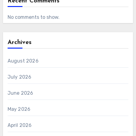
Recent Comments
No comments to show.
Archives
August 2026
July 2026
June 2026
May 2026
April 2026