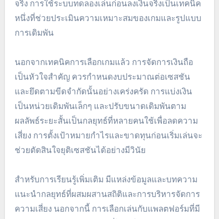
จริง การใช้ระบบทดลองเล่นก่อนลงเงินจริงเป็นเทคนิค
หนึ่งที่ช่วยประเมินความเหมาะสมของเกมและรูปแบบ
การเดิมพัน
นอกจากเทคนิคการเลือกเกมแล้ว การจัดการเงินถือ
เป็นหัวใจสำคัญ ควรกำหนดงบประมาณต่อเซสชัน
และยึดตามขีดจำกัดนั้นอย่างเคร่งครัด การแบ่งเงิน
เป็นหน่วยเดิมพันเล็กๆ และปรับขนาดเดิมพันตาม
ผลลัพธ์ระยะสั้นเป็นกลยุทธ์ที่หลายคนใช้เพื่อลดความ
เสี่ยง การตั้งเป้าหมายกำไรและขาดทุนก่อนเริ่มเล่นจะ
ช่วยตัดสินใจยุติเซสชันได้อย่างมีวินัย
สำหรับการเรียนรู้เพิ่มเติม มีแหล่งข้อมูลและบทความ
แนะนำกลยุทธ์ที่ผสมผสานสถิติและการบริหารจัดการ
ความเสี่ยง นอกจากนี้ การเลือกเล่นกับแพลตฟอร์มที่มี