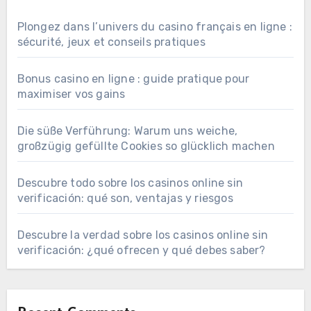
Plongez dans l’univers du casino français en ligne :
sécurité, jeux et conseils pratiques
Bonus casino en ligne : guide pratique pour
maximiser vos gains
Die süße Verführung: Warum uns weiche,
großzügig gefüllte Cookies so glücklich machen
Descubre todo sobre los casinos online sin
verificación: qué son, ventajas y riesgos
Descubre la verdad sobre los casinos online sin
verificación: ¿qué ofrecen y qué debes saber?