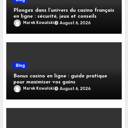
Plongez dans l’univers du casino français
en ligne : sécurité, jeux et conseils
pratiques
Marek Kowalski
August 6, 2026
Blog
Bonus casino en ligne : guide pratique
pour maximiser vos gains
Marek Kowalski
August 6, 2026