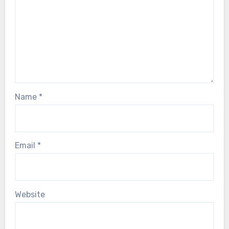
Name
*
Email
*
Website