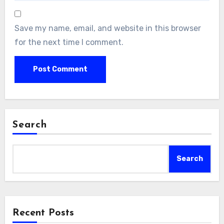
Save my name, email, and website in this browser
for the next time I comment.
Search
Search
Recent Posts