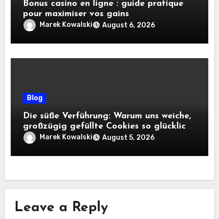
Bonus casino en ligne : guide pratique
pour maximiser vos gains
Marek Kowalski
August 6, 2026
Blog
Die süße Verführung: Warum uns weiche,
großzügig gefüllte Cookies so glücklich
machen
Marek Kowalski
August 5, 2026
Leave a Reply