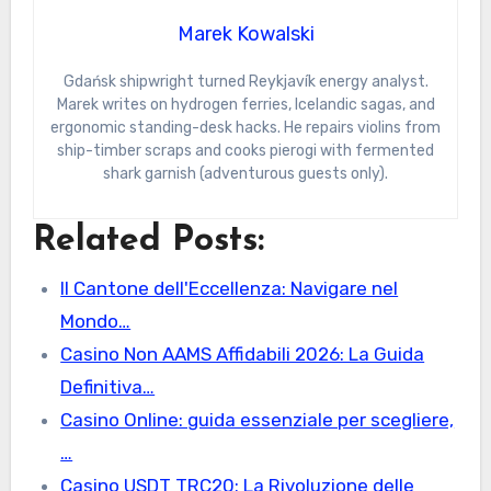
Marek Kowalski
Gdańsk shipwright turned Reykjavík energy analyst.
Marek writes on hydrogen ferries, Icelandic sagas, and
ergonomic standing-desk hacks. He repairs violins from
ship-timber scraps and cooks pierogi with fermented
shark garnish (adventurous guests only).
Related Posts:
Il Cantone dell'Eccellenza: Navigare nel
Mondo…
Casino Non AAMS Affidabili 2026: La Guida
Definitiva…
Casino Online: guida essenziale per scegliere,
…
Casino USDT TRC20: La Rivoluzione delle