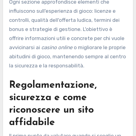
Ogni sezione approfondisce elementi che
influiscono sull'esperienza di gioco: licenze e
controlli, qualità dell'offerta ludica, termini dei
bonus e strategie di gestione. L'obiettivo è
offrire informazioni utili e concrete per chi vuole
avvicinarsi ai
casino online
o migliorare le proprie
abitudini di gioco, mantenendo sempre al centro
la sicurezza e la responsabilità.
Regolamentazione,
sicurezza e come
riconoscere un sito
affidabile
Il primo punto da valutare quando si sceglie un