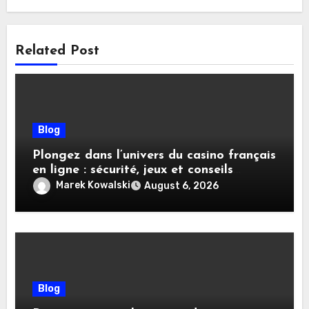
Related Post
Blog
Plongez dans l’univers du casino français
en ligne : sécurité, jeux et conseils
pratiques
Marek Kowalski
August 6, 2026
Blog