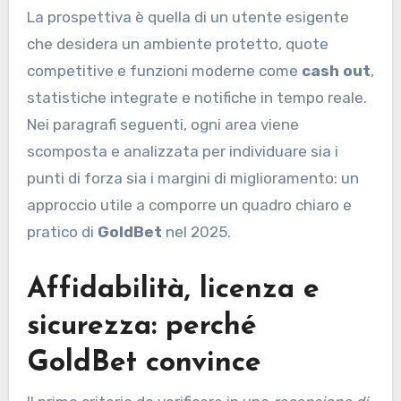
La prospettiva è quella di un utente esigente
che desidera un ambiente protetto, quote
competitive e funzioni moderne come
cash out
,
statistiche integrate e notifiche in tempo reale.
Nei paragrafi seguenti, ogni area viene
scomposta e analizzata per individuare sia i
punti di forza sia i margini di miglioramento: un
approccio utile a comporre un quadro chiaro e
pratico di
GoldBet
nel 2025.
Affidabilità, licenza e
sicurezza: perché
GoldBet convince