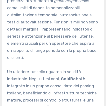
presenza di strumenti di
gioco responsabile
,
come limiti di deposito personalizzabili,
autolimitazione temporale, autoesclusione e
test di autovalutazione. Funzioni simili non sono
dettagli marginali: rappresentano indicatori di
serietà e attenzione al benessere dell’utente,
elementi cruciali per un operatore che aspira a
un rapporto di lungo periodo con la propria base
di clienti.
Un ulteriore tassello riguarda la solidità
industriale. Negli ultimi anni,
GoldBet
si è
integrato in un gruppo consolidato del gaming
italiano, beneficiando di infrastrutture tecniche
mature, processi di controllo strutturati e una