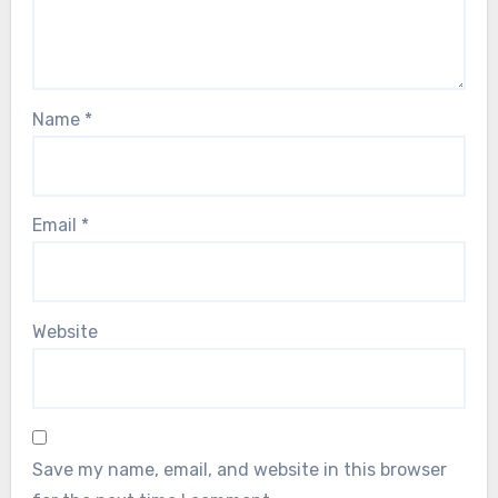
Name
*
Email
*
Website
Save my name, email, and website in this browser