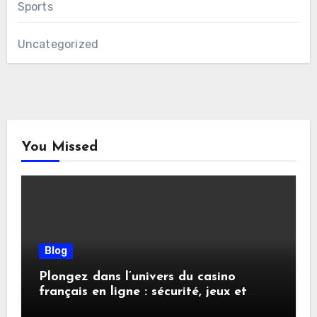
Sports
Uncategorized
You Missed
Blog
Plongez dans l’univers du casino
français en ligne : sécurité, jeux et
conseils pratiques