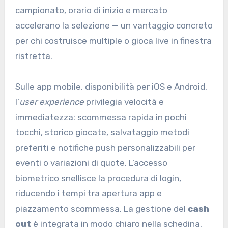
campionato, orario di inizio e mercato
accelerano la selezione — un vantaggio concreto
per chi costruisce multiple o gioca live in finestra
ristretta.
Sulle app mobile, disponibilità per iOS e Android,
l’
user experience
privilegia velocità e
immediatezza: scommessa rapida in pochi
tocchi, storico giocate, salvataggio metodi
preferiti e notifiche push personalizzabili per
eventi o variazioni di quote. L’accesso
biometrico snellisce la procedura di login,
riducendo i tempi tra apertura app e
piazzamento scommessa. La gestione del
cash
out
è integrata in modo chiaro nella schedina,