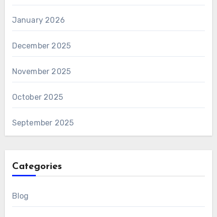
January 2026
December 2025
November 2025
October 2025
September 2025
Categories
Blog