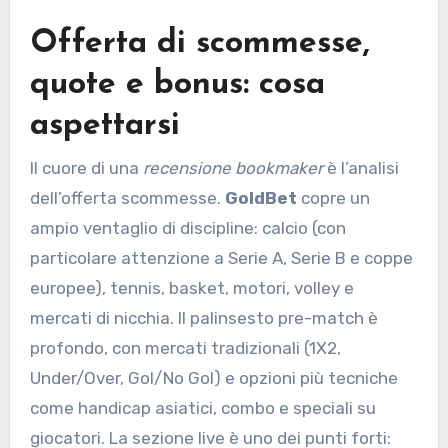
Offerta di scommesse,
quote e bonus: cosa
aspettarsi
Il cuore di una
recensione bookmaker
è l’analisi
dell’offerta scommesse.
GoldBet
copre un
ampio ventaglio di discipline: calcio (con
particolare attenzione a Serie A, Serie B e coppe
europee), tennis, basket, motori, volley e
mercati di nicchia. Il palinsesto pre-match è
profondo, con mercati tradizionali (1X2,
Under/Over, Gol/No Gol) e opzioni più tecniche
come handicap asiatici, combo e speciali su
giocatori. La sezione live è uno dei punti forti: