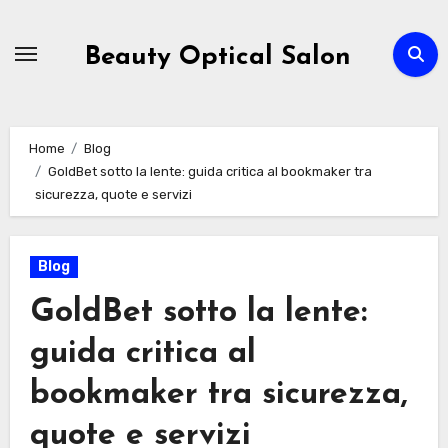
Skip
to
Beauty Optical Salon
content
Home
Blog
GoldBet sotto la lente: guida critica al bookmaker tra
sicurezza, quote e servizi
Blog
GoldBet sotto la lente:
guida critica al
bookmaker tra sicurezza,
quote e servizi