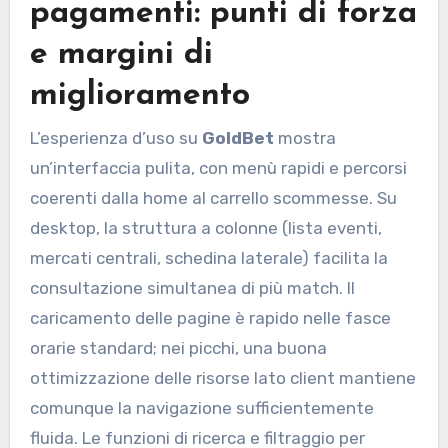
pagamenti: punti di forza
e margini di
miglioramento
L’esperienza d’uso su
GoldBet
mostra
un’interfaccia pulita, con menù rapidi e percorsi
coerenti dalla home al carrello scommesse. Su
desktop, la struttura a colonne (lista eventi,
mercati centrali, schedina laterale) facilita la
consultazione simultanea di più match. Il
caricamento delle pagine è rapido nelle fasce
orarie standard; nei picchi, una buona
ottimizzazione delle risorse lato client mantiene
comunque la navigazione sufficientemente
fluida. Le funzioni di ricerca e filtraggio per