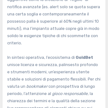
notifica avanzate (es. alert solo se quota supera
una certa soglia e contemporaneamente il
possesso palla è superiore al 60% negli ultimi 10
minuti), ma l’impianto attuale copre già in modo
solido le esigenze tipiche di chi scommette con
criterio.
In sintesi operativa, l’ecosistema di
GoldBet
unisce licenza e sicurezza, palinsesto profondo
e strumenti moderni, un’esperienza utente
stabile e soluzioni di pagamento flessibili. Per chi
valuta un
bookmaker
con prospettiva di lungo
periodo, l’attenzione al
gioco responsabile
, la
chiarezza dei termini e la qualità della sezione