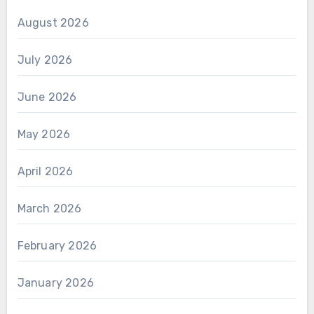
August 2026
July 2026
June 2026
May 2026
April 2026
March 2026
February 2026
January 2026