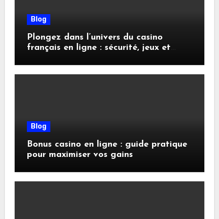
Blog
Plongez dans l’univers du casino
français en ligne : sécurité, jeux et
conseils pratiques
Blog
Bonus casino en ligne : guide pratique
pour maximiser vos gains