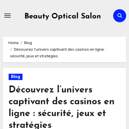
Skip
to
Beauty Optical Salon
content
Home
Blog
Découvrez l’univers captivant des casinos en ligne :
sécurité, jeux et stratégies
Blog
Découvrez l’univers
captivant des casinos en
ligne : sécurité, jeux et
stratégies