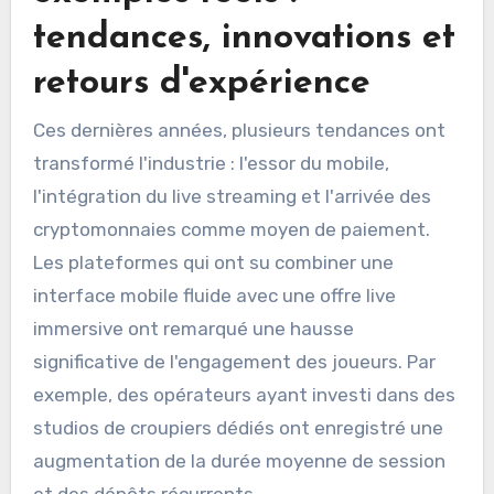
tendances, innovations et
retours d'expérience
Ces dernières années, plusieurs tendances ont
transformé l'industrie : l'essor du mobile,
l'intégration du live streaming et l'arrivée des
cryptomonnaies comme moyen de paiement.
Les plateformes qui ont su combiner une
interface mobile fluide avec une offre live
immersive ont remarqué une hausse
significative de l'engagement des joueurs. Par
exemple, des opérateurs ayant investi dans des
studios de croupiers dédiés ont enregistré une
augmentation de la durée moyenne de session