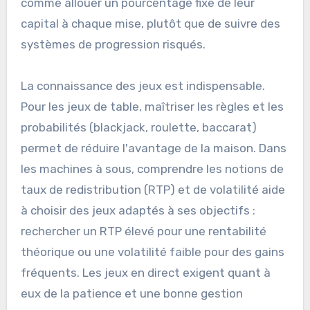
comme allouer un pourcentage fixe de leur
capital à chaque mise, plutôt que de suivre des
systèmes de progression risqués.
La connaissance des jeux est indispensable.
Pour les jeux de table, maîtriser les règles et les
probabilités (blackjack, roulette, baccarat)
permet de réduire l'avantage de la maison. Dans
les machines à sous, comprendre les notions de
taux de redistribution (RTP) et de volatilité aide
à choisir des jeux adaptés à ses objectifs :
rechercher un RTP élevé pour une rentabilité
théorique ou une volatilité faible pour des gains
fréquents. Les jeux en direct exigent quant à
eux de la patience et une bonne gestion