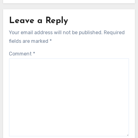
Leave a Reply
Your email address will not be published.
Required
fields are marked
*
Comment
*