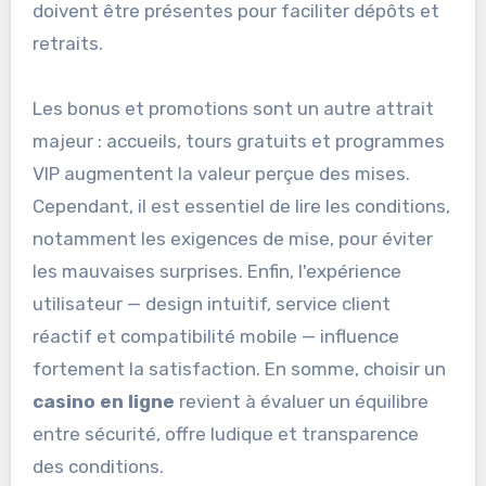
doivent être présentes pour faciliter dépôts et
retraits.
Les bonus et promotions sont un autre attrait
majeur : accueils, tours gratuits et programmes
VIP augmentent la valeur perçue des mises.
Cependant, il est essentiel de lire les conditions,
notamment les exigences de mise, pour éviter
les mauvaises surprises. Enfin, l'expérience
utilisateur — design intuitif, service client
réactif et compatibilité mobile — influence
fortement la satisfaction. En somme, choisir un
casino en ligne
revient à évaluer un équilibre
entre sécurité, offre ludique et transparence
des conditions.