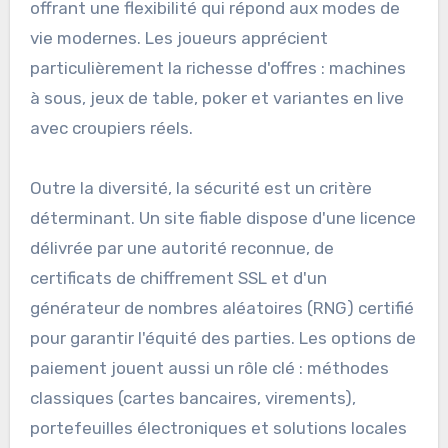
offrant une flexibilité qui répond aux modes de
vie modernes. Les joueurs apprécient
particulièrement la richesse d'offres : machines
à sous, jeux de table, poker et variantes en live
avec croupiers réels.
Outre la diversité, la sécurité est un critère
déterminant. Un site fiable dispose d'une licence
délivrée par une autorité reconnue, de
certificats de chiffrement SSL et d'un
générateur de nombres aléatoires (RNG) certifié
pour garantir l'équité des parties. Les options de
paiement jouent aussi un rôle clé : méthodes
classiques (cartes bancaires, virements),
portefeuilles électroniques et solutions locales