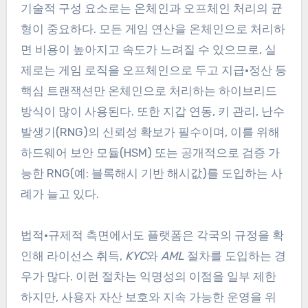
기술적 구성 요소로는 온체인과 오프체인 처리의 균
형이 중요하다. 모든 게임 연산을 온체인으로 처리하
면 비용이 높아지고 속도가 느려질 수 있으므로, 실
제로는 게임 로직을 오프체인으로 두고 지급·정산 등
핵심 트랜잭션만 온체인으로 처리하는 하이브리드
방식이 많이 사용된다. 또한 지갑 연동, 키 관리, 난수
발생기(RNG)의 신뢰성 확보가 필수이며, 이를 위해
하드웨어 보안 모듈(HSM) 또는 공개적으로 검증 가
능한 RNG(예: 블록해시 기반 해시값)를 도입하는 사
례가 늘고 있다.
법적·규제적 측면에서도 플랫폼은 각국의 규정을 확
인해 라이선스 취득,
KYC
와
AML
절차를 도입하는 경
우가 많다. 이런 절차는 익명성의 이점을 일부 제한
하지만, 사용자 자산 보호와 지속 가능한 운영을 위