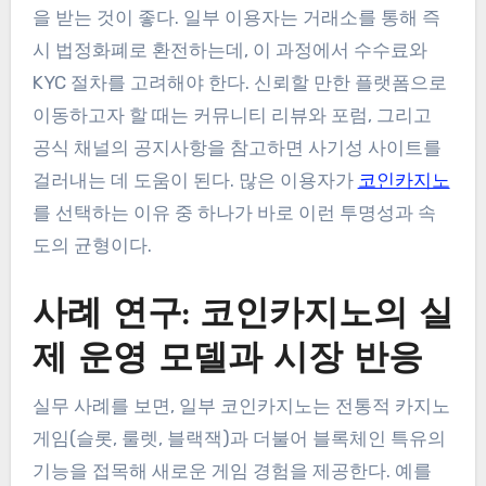
을 받는 것이 좋다. 일부 이용자는 거래소를 통해 즉
시 법정화폐로 환전하는데, 이 과정에서 수수료와
KYC 절차를 고려해야 한다. 신뢰할 만한 플랫폼으로
이동하고자 할 때는 커뮤니티 리뷰와 포럼, 그리고
공식 채널의 공지사항을 참고하면 사기성 사이트를
걸러내는 데 도움이 된다. 많은 이용자가
코인카지노
를 선택하는 이유 중 하나가 바로 이런 투명성과 속
도의 균형이다.
사례 연구: 코인카지노의 실
제 운영 모델과 시장 반응
실무 사례를 보면, 일부 코인카지노는 전통적 카지노
게임(슬롯, 룰렛, 블랙잭)과 더불어 블록체인 특유의
기능을 접목해 새로운 게임 경험을 제공한다. 예를