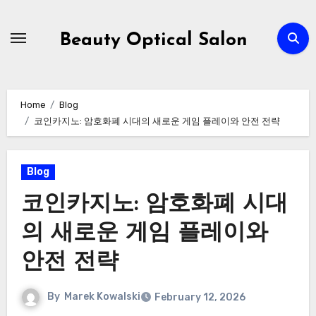
Skip
to
Beauty Optical Salon
content
Home
Blog
코인카지노: 암호화폐 시대의 새로운 게임 플레이와 안전 전략
Blog
코인카지노: 암호화폐 시대
의 새로운 게임 플레이와
안전 전략
By
Marek Kowalski
February 12, 2026