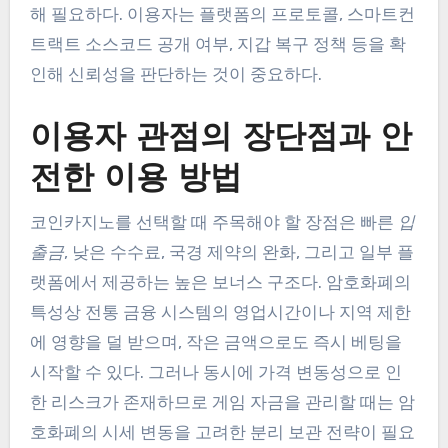
해 필요하다. 이용자는 플랫폼의 프로토콜, 스마트컨
트랙트 소스코드 공개 여부, 지갑 복구 정책 등을 확
인해 신뢰성을 판단하는 것이 중요하다.
이용자 관점의 장단점과 안
전한 이용 방법
코인카지노를 선택할 때 주목해야 할 장점은 빠른
입
출금
, 낮은 수수료, 국경 제약의 완화, 그리고 일부 플
랫폼에서 제공하는 높은 보너스 구조다. 암호화폐의
특성상 전통 금융 시스템의 영업시간이나 지역 제한
에 영향을 덜 받으며, 작은 금액으로도 즉시 베팅을
시작할 수 있다. 그러나 동시에 가격 변동성으로 인
한 리스크가 존재하므로 게임 자금을 관리할 때는 암
호화폐의 시세 변동을 고려한 분리 보관 전략이 필요