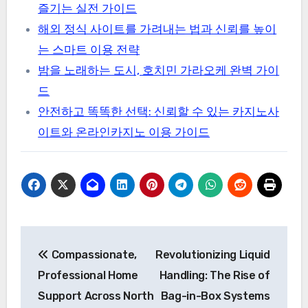
즐기는 실전 가이드
해외 정식 사이트를 가려내는 법과 신뢰를 높이
는 스마트 이용 전략
밤을 노래하는 도시, 호치민 가라오케 완벽 가이
드
안전하고 똑똑한 선택: 신뢰할 수 있는 카지노사
이트와 온라인카지노 이용 가이드
Post
Compassionate,
Revolutionizing Liquid
navigation
Professional Home
Handling: The Rise of
Support Across North
Bag-in-Box Systems