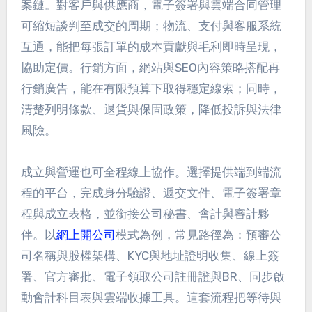
案鏈。對客戶與供應商，電子簽署與雲端合同管理
可縮短談判至成交的周期；物流、支付與客服系統
互通，能把每張訂單的成本貢獻與毛利即時呈現，
協助定價。行銷方面，網站與SEO內容策略搭配再
行銷廣告，能在有限預算下取得穩定線索；同時，
清楚列明條款、退貨與保固政策，降低投訴與法律
風險。
成立與營運也可全程線上協作。選擇提供端到端流
程的平台，完成身分驗證、遞交文件、電子簽署章
程與成立表格，並銜接公司秘書、會計與審計夥
伴。以
網上開公司
模式為例，常見路徑為：預審公
司名稱與股權架構、KYC與地址證明收集、線上簽
署、官方審批、電子領取公司註冊證與BR、同步啟
動會計科目表與雲端收據工具。這套流程把等待與