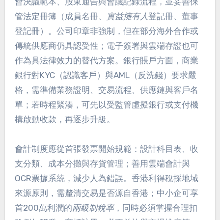
會決議範本、股東通告與會議記錄流程，並妥善保
管法定冊簿（成員名冊、
實益擁有人
登記冊、董事
登記冊）。公司印章非強制，但在部分海外合作或
傳統供應商仍具認受性；電子簽署與雲端存證也可
作為具法律效力的替代方案。銀行賬戶方面，商業
銀行對KYC（認識客戶）與AML（反洗錢）要求嚴
格，需準備業務證明、交易流程、供應鏈與客戶名
單；若時程緊湊，可先以受監管虛擬銀行或支付機
構啟動收款，再逐步升級。
會計制度應從首張發票開始規範：設計科目表、收
支分類、成本分攤與存貨管理；善用雲端會計與
OCR票據系統，減少人為錯誤。香港利得稅採地域
來源原則，需釐清交易是否源自香港；中小企可享
首200萬利潤的
兩級制稅率
，同時必須掌握合理扣