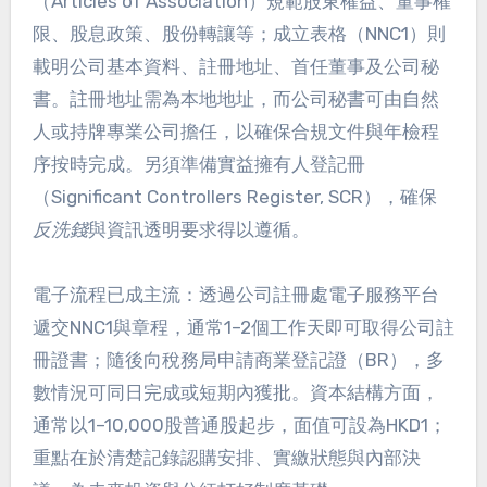
（Articles of Association）規範股東權益、董事權
限、股息政策、股份轉讓等；成立表格（NNC1）則
載明公司基本資料、註冊地址、首任董事及公司秘
書。註冊地址需為本地地址，而公司秘書可由自然
人或持牌專業公司擔任，以確保合規文件與年檢程
序按時完成。另須準備實益擁有人登記冊
（Significant Controllers Register, SCR），確保
反洗錢
與資訊透明要求得以遵循。
電子流程已成主流：透過公司註冊處電子服務平台
遞交NNC1與章程，通常1–2個工作天即可取得公司註
冊證書；隨後向稅務局申請商業登記證（BR），多
數情況可同日完成或短期內獲批。資本結構方面，
通常以1–10,000股普通股起步，面值可設為HKD1；
重點在於清楚記錄認購安排、實繳狀態與內部決