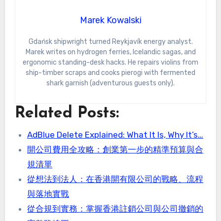
Marek Kowalski
Gdańsk shipwright turned Reykjavík energy analyst.
Marek writes on hydrogen ferries, Icelandic sagas, and
ergonomic standing-desk hacks. He repairs violins from
ship-timber scraps and cooks pierogi with fermented
shark garnish (adventurous guests only).
Related Posts:
AdBlue Delete Explained: What It Is, Why It’s…
開公司費用全攻略：創業第一步的精準預算與合
規清單
從想法到法人：在香港開有限公司的戰略、流程
與落地實戰
從合規到實務：掌握香港註銷公司與公司撤銷的