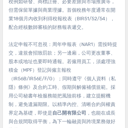
稅例如研發、商標註冊、必要差旅與市場推廣等，
但需保留單據與商業理據。首個稅務年度通常在開
業18個月內收到利得稅報稅表（BIR51/52/54），
配合經核數師審核的財務報表遞交。
法定申報不可忽視：周年申報表（NAR1）需按時提
交，違規會招致罰款；另一邊廂，公司更改董事、
股本或地址也要即時通報。若僱用員工，須處理強
積金（MPF）登記與僱主報稅
（IR56B/IR56E/F/G）；同時遵守《個人資料（私
隱）條例》及合約工時、假期與解僱補償規範。採
用公司秘書年檢服務能把風險前移，建立提醒機
制，避免遺漏期限。以精準內控、清晰合約與權責
界定為基礎，即使是
自己開有限公司
，也能在成長
與合規間取得平衡，為下一輪融資與跨境業務做好