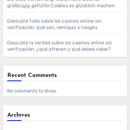
großzügig gefüllte Cookies so glücklich machen
Descubre todo sobre los casinos online sin
verificación: qué son, ventajas y riesgos
Descubre la verdad sobre los casinos online sin
verificación: ¿qué ofrecen y qué debes saber?
Recent Comments
No comments to show.
Archives