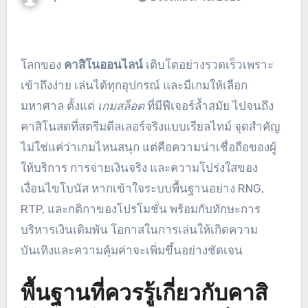
โลกของ
คาสิโนออนไลน์
เติบโตอย่างรวดเร็วเพราะ
เข้าถึงง่าย เล่นได้ทุกอุปกรณ์ และมีเกมให้เลือก
มหาศาล ตั้งแต่
เกมสล็อต
ที่มีฟีเจอร์ล้ำสมัย ไปจนถึง
คาสิโนสดที่สตรีมดีลเลอร์จริงแบบเรียลไทม์ จุดสำคัญ
ไม่ใช่แค่ว่าเกมไหนสนุก แต่คือความน่าเชื่อถือของผู้
ให้บริการ การจ่ายเงินจริง และความโปร่งใสของ
เงื่อนไขโบนัส หากเข้าใจระบบพื้นฐานอย่าง RNG,
RTP, และกติกาของโปรโมชั่น พร้อมกับทักษะการ
บริหารเงินเดิมพัน โอกาสในการเล่นให้เกิดความ
บันเทิงและความคุ้มค่าจะเพิ่มขึ้นอย่างชัดเจน
พื้นฐานที่ควรรู้เกี่ยวกับคาสิ