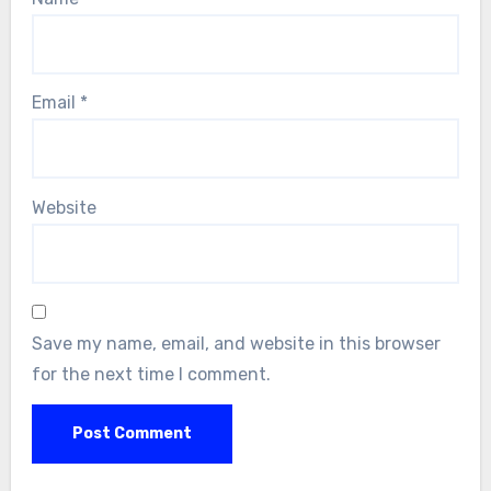
Email
*
Website
Save my name, email, and website in this browser
for the next time I comment.