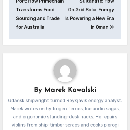
Port: How Primechain
Sultanate: How
Transforms Food
On‑Grid Solar Energy
Sourcing and Trade
Is Powering a New Era
for Australia
in Oman
By
Marek Kowalski
Gdańsk shipwright turned Reykjavík energy analyst.
Marek writes on hydrogen ferries, Icelandic sagas,
and ergonomic standing-desk hacks. He repairs
violins from ship-timber scraps and cooks pierogi