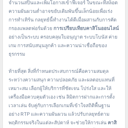
จำนวนสปินและเพิ่มโอกาสเข้าฟีเจอร์ ในขณะที่สล็อต
ความผันผวนต่ำอาจขยับเดิมพันขึ้นเล็กน้อยเพื่อเร่ง
การทำเทิร์น กลยุทธ์นี้ทำงานได้ดีเมื่อผสานกับการคัด
กรองแพลตฟอร์มด้วย
การเปรียบเทียบคาสิโนออนไลน์
อย่างเป็นระบบ ครอบคลุมใบอนุญาต ระบบโบนัส ค่าย
เกม การสนับสนุนลูกค้า และความน่าเชื่อถือของ
ธุรกรรม
ท้ายที่สุด สิ่งที่กำหนดประสบการณ์คือความสมดุล
ระหว่างความสนุก ความปลอดภัย และผลตอบแทนที่
เหมาะสม เลือกผู้ให้บริการที่ชัดเจน โปร่งใส และให้
เครื่องมือควบคุมตัวเอง เช่น ลิมิตการฝากและการตั้ง
เวลาเล่น จับคู่กับการเลือกเกมที่เข้าใจสถิติพื้นฐาน
อย่าง RTP และความผันผวน แล้วปรับกลยุทธ์ตาม
พฤติกรรมจริงในแต่ละสัปดาห์ จะช่วยให้การเล่น
คาสิ