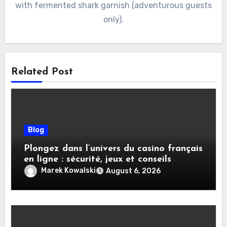
with fermented shark garnish (adventurous guests
only).
Related Post
Blog
Plongez dans l’univers du casino français
en ligne : sécurité, jeux et conseils
pratiques
Marek Kowalski
August 6, 2026