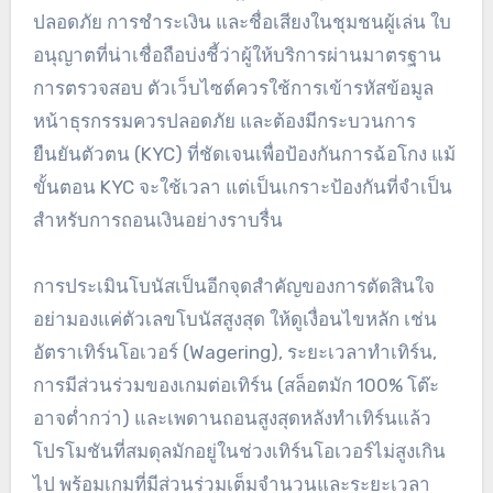
ปลอดภัย การชำระเงิน และชื่อเสียงในชุมชนผู้เล่น ใบ
อนุญาตที่น่าเชื่อถือบ่งชี้ว่าผู้ให้บริการผ่านมาตรฐาน
การตรวจสอบ ตัวเว็บไซต์ควรใช้การเข้ารหัสข้อมูล
หน้าธุรกรรมควรปลอดภัย และต้องมีกระบวนการ
ยืนยันตัวตน (KYC) ที่ชัดเจนเพื่อป้องกันการฉ้อโกง แม้
ขั้นตอน KYC จะใช้เวลา แต่เป็นเกราะป้องกันที่จำเป็น
สำหรับการถอนเงินอย่างราบรื่น
การประเมินโบนัสเป็นอีกจุดสำคัญของการตัดสินใจ
อย่ามองแค่ตัวเลขโบนัสสูงสุด ให้ดูเงื่อนไขหลัก เช่น
อัตราเทิร์นโอเวอร์ (Wagering), ระยะเวลาทำเทิร์น,
การมีส่วนร่วมของเกมต่อเทิร์น (สล็อตมัก 100% โต๊ะ
อาจต่ำกว่า) และเพดานถอนสูงสุดหลังทำเทิร์นแล้ว
โปรโมชันที่สมดุลมักอยู่ในช่วงเทิร์นโอเวอร์ไม่สูงเกิน
ไป พร้อมเกมที่มีส่วนร่วมเต็มจำนวนและระยะเวลา