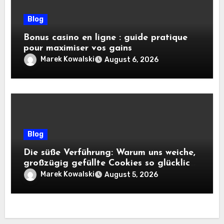
Blog
Bonus casino en ligne : guide pratique
pour maximiser vos gains
Marek Kowalski
August 6, 2026
Blog
Die süße Verführung: Warum uns weiche,
großzügig gefüllte Cookies so glücklich
machen
Marek Kowalski
August 5, 2026