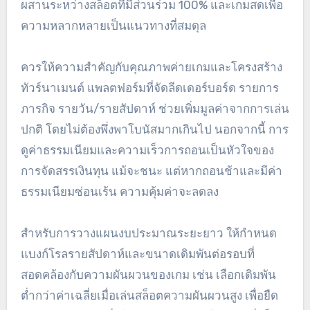
ผสานระหว่างสล็อตที่มีส่วนร่วม 100% และเกมสดเพื่อ
ความหลากหลายเป็นแนวทางที่สมดุล
ควรให้ความสำคัญกับคุณภาพค่ายเกมและโครงสร้าง
ทัวร์นาเมนต์ แพลตฟอร์มที่จัดลีดเดอร์บอร์ด รายการ
ภารกิจ รายวัน/รายสัปดาห์ ช่วยเพิ่มมูลค่าจากการเล่น
ปกติ โดยไม่ต้องพึ่งพาโบนัสมากเกินไป นอกจากนี้ การ
ดูค่าธรรมเนียมและความเร็วการถอนเป็นหัวใจของ
การจัดสรรเงินทุน แม้จะชนะ แต่หากถอนช้าและมีค่า
ธรรมเนียมซ่อนเร้น ความคุ้มค่าจะลดลง
สำหรับการวางแผนงบประมาณระยะยาว ให้กำหนด
แบงก์โรลรายสัปดาห์และขนาดเดิมพันต่อรอบที่
สอดคล้องกับความผันผวนของเกม เช่น เลือกเดิมพัน
ต่ำกว่าค่าเฉลี่ยเมื่อเล่นสล็อตความผันผวนสูง เพื่อยืด