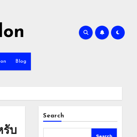
lon
ion
Blog
Search
หรับ
Search