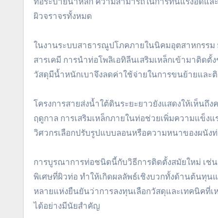
ท่อระบายน้ำหลัก ความสามารถในการทนแรงอัดและควา
ผิวจราจรทั้งหมด
ในงานระบบสาธารณูปโภคภายในนิคมอุตสาหกรรม มีกร
สารเคมี การนำท่อโพลิเอทิลีนเสริมเหล็กเข้ามาติดตั
วัสดุมีน้ำหนักเบาจึงลดค่าใช้จ่ายในการขนย้ายและติด
โครงการสายส่งน้ำใต้ดินระยะยาวยังแสดงให้เห็นถึง
ฤดูกาล การเสริมเหล็กภายในท่อช่วยเพิ่มความแข็งแรงใ
วิศวกรเลือกปรับรูปแบบลอนหรือความหนาของผนังท่
การบูรณาการท่อชนิดนี้กับวิธีการติดตั้งสมัยใหม่ เช
พิเศษที่ผิวท่อ ทำให้เกิดผลลัพธ์เชิงบวกทั้งด้านต้
หลายแห่งยืนยันว่าการลงทุนเลือกวัสดุและเทคนิคท
ได้อย่างมีนัยสำคัญ