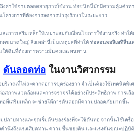
ถึงค่าใช้จ่ายตลอดอายุการใช้งาน ท่อชนิดนี้มักมีความคุ้มค่าท
ในโครงการที่ต้องการลดการบำรุงรักษาในระยะยาว
ารเสริมเหล็กให้เหมาะสมกับเงื่อนไขการใช้งานจริง ทำให
นาดใหญ่ สิ่งเหล่านี้เป็นเหตุผลที่ทำให้
ท่อลอนพอลิเอทิลีนเส
ต้ดินที่ต้องการความมั่นคงและทนทาน
้
ดันลอดท่อ
ในงานวิศวกรรม
ือบริเวณที่ไม่สะดวกต่อการขุดร่องยาว จำเป็นต้องใช้เทคนิคพิเศ
ทบต่อสภาพแวดล้อมและการจราจรได้อย่างมีประสิทธิภาพ การเลือ
ท่อที่เสริมเหล็ก จะช่วยให้การดันลอดมีความปลอดภัยมากขึ้น
ายทางและจุดเริ่มต้นของร่องที่จะใช้ดันท่อ จากนั้นใช้เครื่อ
งคำนึงถึงแรงเสียดทาน ความชื้นของดิน และแรงดันขณะปฏิบัต