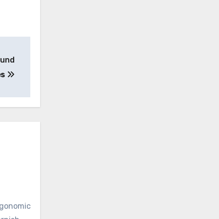
und
es
ergonomic