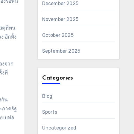
รื้อพื้น
December 2025
November 2025
ดุที่ทน
October 2025
อีกทั้ง
September 2025
ปลงจาก
งที่
Categories
Blog
งกัน
ละภาครัฐ
Sports
ะบบท่อ
Uncategorized