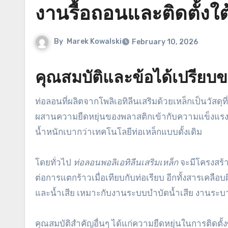
งานรื้อถอนและติดตั้งใต
By
Marek Kowalski
February 10, 2026
คุณสมบัติและข้อได้เปรียบ
ท่อลอนที่ผลิตจากโพลิเอทิลีนเสริมด้วยเหล็กเป็นวัสดุที่ตอบโจทย์ทั้งทางวิศวกรรมและเศรษฐกิจด้วยคุณสมบัติพิเศษที่ผสม
ผสานความยืดหยุ่นของพลาสติกเข้ากับความแข็งแรง
น้ำหนักเบากว่าเทคโนโลยีท่อเหล็กแบบดั้งเดิม
โดยทั่วไป
ท่อลอนพอลิเอทิลีนเสริมเหล็ก
จะมีโครงสร้
ต่อการแตกร้าวเมื่อเทียบกับท่อเรียบ อีกทั้งสารเคล
และน้ำเสีย เหมาะกับงานระบบบำบัดน้ำเสีย งานระ
คุณสมบัติสำคัญอื่นๆ ได้แก่ความยืดหยุ่นในการติด