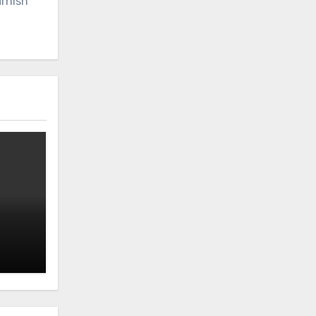
arnish