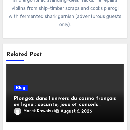
and ergonomic standing-desk hacks. He repairs
violins from ship-timber scraps and cooks pierogi
with fermented shark garnish (adventurous guests
only).
Related Post
Blog
Plongez dans l’univers du casino français
en ligne : sécurité, jeux et conseils
pratiques
Marek Kowalski
August 6, 2026