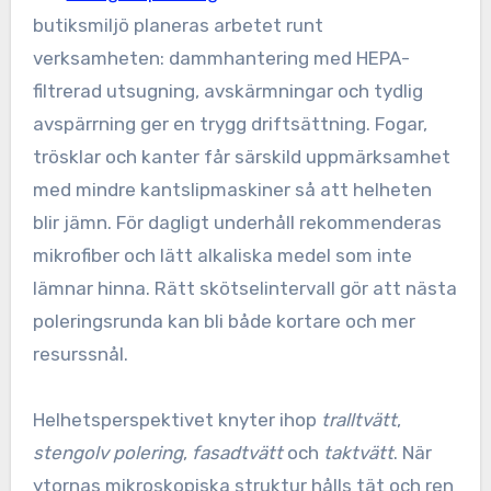
butiksmiljö planeras arbetet runt
verksamheten: dammhantering med HEPA-
filtrerad utsugning, avskärmningar och tydlig
avspärrning ger en trygg driftsättning. Fogar,
trösklar och kanter får särskild uppmärksamhet
med mindre kantslipmaskiner så att helheten
blir jämn. För dagligt underhåll rekommenderas
mikrofiber och lätt alkaliska medel som inte
lämnar hinna. Rätt skötselintervall gör att nästa
poleringsrunda kan bli både kortare och mer
resurssnål.
Helhetsperspektivet knyter ihop
tralltvätt
,
stengolv polering
,
fasadtvätt
och
taktvätt
. När
ytornas mikroskopiska struktur hålls tät och ren