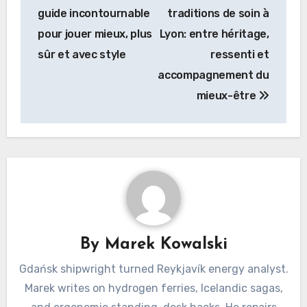
navigation
guide incontournable
traditions de soin à
pour jouer mieux, plus
Lyon: entre héritage,
sûr et avec style
ressenti et
accompagnement du
mieux-être
By
Marek Kowalski
Gdańsk shipwright turned Reykjavík energy analyst.
Marek writes on hydrogen ferries, Icelandic sagas,