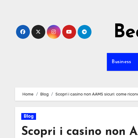
Skip
to
content
Be
Business
Home
Blog
Scopri i casino non AAMS sicuri: come ricono
Blog
Scopri i casino non 