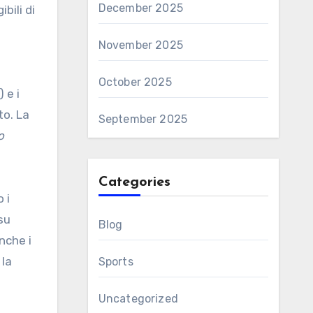
December 2025
bili di
November 2025
October 2025
 e i
to. La
September 2025
o
Categories
 i
 su
Blog
nche i
 la
Sports
Uncategorized