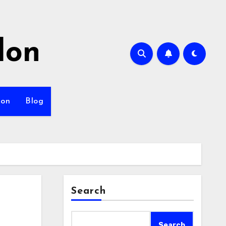
lon
ion
Blog
Search
Search