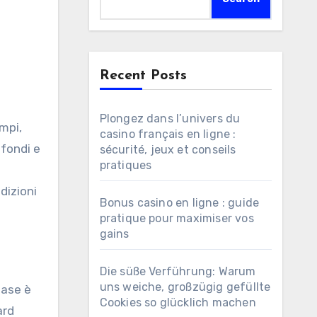
Recent Posts
Plongez dans l’univers du
ampi,
casino français en ligne :
 fondi e
sécurité, jeux et conseils
pratiques
dizioni
Bonus casino en ligne : guide
pratique pour maximiser vos
gains
Die süße Verführung: Warum
uns weiche, großzügig gefüllte
base è
Cookies so glücklich machen
ard