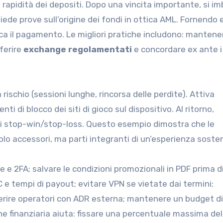
a rapidità dei depositi. Dopo una vincita importante, si im
iede prove sull’origine dei fondi in ottica AML. Fornendo 
ca il pagamento. Le migliori pratiche includono: mantene
eferire
exchange regolamentati
e concordare ex ante i l
ischio (sessioni lunghe, rincorsa delle perdite). Attiva
 di blocco dei siti di gioco sul dispositivo. Al ritorno,
 di stop-win/stop-loss. Questo esempio dimostra che le
lo accessori, ma parti integranti di un’esperienza sosten
 e 2FA; salvare le condizioni promozionali in PDF prima d
 e tempi di payout; evitare VPN se vietate dai termini;
ferire operatori con ADR esterna; mantenere un budget di
ne finanziaria aiuta: fissare una percentuale massima del