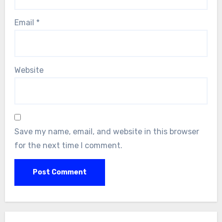
Email
*
Website
Save my name, email, and website in this browser
for the next time I comment.