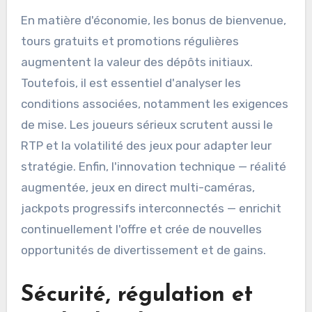
En matière d'économie, les bonus de bienvenue,
tours gratuits et promotions régulières
augmentent la valeur des dépôts initiaux.
Toutefois, il est essentiel d'analyser les
conditions associées, notamment les exigences
de mise. Les joueurs sérieux scrutent aussi le
RTP et la volatilité des jeux pour adapter leur
stratégie. Enfin, l'innovation technique — réalité
augmentée, jeux en direct multi-caméras,
jackpots progressifs interconnectés — enrichit
continuellement l'offre et crée de nouvelles
opportunités de divertissement et de gains.
Sécurité, régulation et