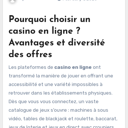
Pourquoi choisir un
casino en ligne
?
Avantages et diversité
des offres
Les plateformes de
casino en ligne
ont
transformé la manière de jouer en offrant une
accessibilité et une variété impossibles à
retrouver dans les établissements physiques.
Dès que vous vous connectez, un vaste
catalogue de jeux s'ouvre : machines à sous
vidéo, tables de blackjack et roulette, baccarat,
jeux de loterie et jeux en direct avec croupiers