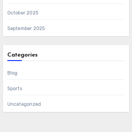
October 2025
September 2025
Categories
Blog
Sports
Uncategorized