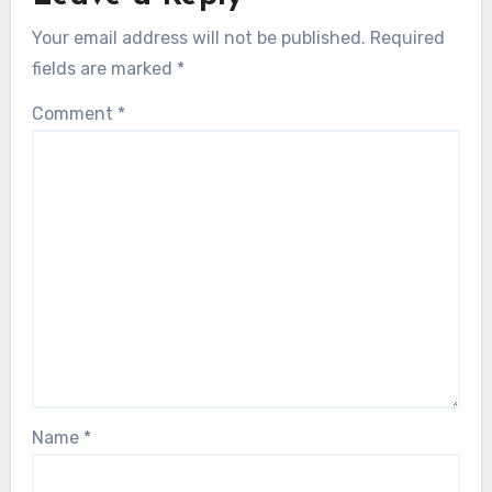
Your email address will not be published.
Required
fields are marked
*
Comment
*
Name
*