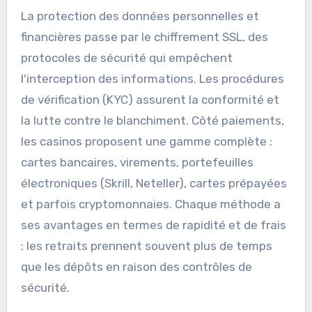
La protection des données personnelles et
financières passe par le chiffrement SSL, des
protocoles de sécurité qui empêchent
l'interception des informations. Les procédures
de vérification (KYC) assurent la conformité et
la lutte contre le blanchiment. Côté paiements,
les casinos proposent une gamme complète :
cartes bancaires, virements, portefeuilles
électroniques (Skrill, Neteller), cartes prépayées
et parfois cryptomonnaies. Chaque méthode a
ses avantages en termes de rapidité et de frais
; les retraits prennent souvent plus de temps
que les dépôts en raison des contrôles de
sécurité.