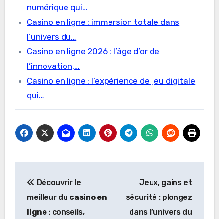
numérique qui…
Casino en ligne : immersion totale dans
l’univers du…
Casino en ligne 2026 : l’âge d’or de
l’innovation,…
Casino en ligne : l’expérience de jeu digitale
qui…
Post
Découvrir le
Jeux, gains et
navigation
meilleur du
casino en
sécurité : plongez
ligne
: conseils,
dans l’univers du