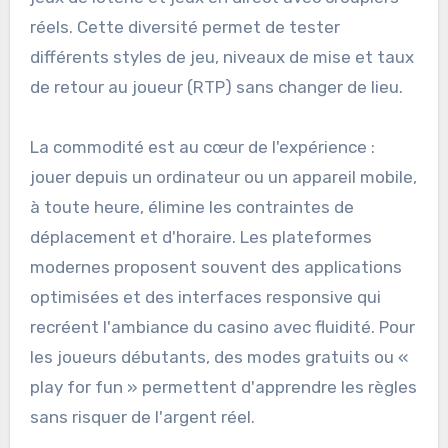
réels. Cette diversité permet de tester
différents styles de jeu, niveaux de mise et taux
de retour au joueur (RTP) sans changer de lieu.
La commodité est au cœur de l'expérience :
jouer depuis un ordinateur ou un appareil mobile,
à toute heure, élimine les contraintes de
déplacement et d'horaire. Les plateformes
modernes proposent souvent des applications
optimisées et des interfaces responsive qui
recréent l'ambiance du casino avec fluidité. Pour
les joueurs débutants, des modes gratuits ou «
play for fun » permettent d'apprendre les règles
sans risquer de l'argent réel.