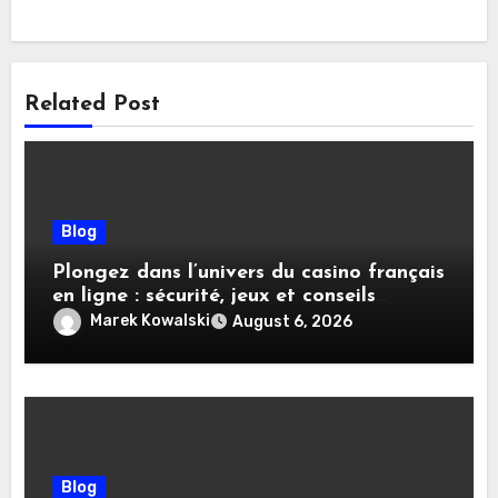
Related Post
Blog
Plongez dans l’univers du casino français
en ligne : sécurité, jeux et conseils
pratiques
Marek Kowalski
August 6, 2026
Blog