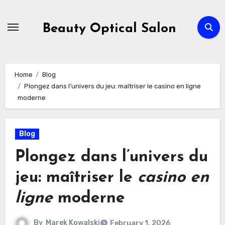
Skip
to
Beauty Optical Salon
content
Home
Blog
Plongez dans l’univers du jeu: maîtriser le casino en ligne
moderne
Blog
Plongez dans l’univers du
jeu: maîtriser le
casino en
ligne
moderne
By
Marek Kowalski
February 1, 2026