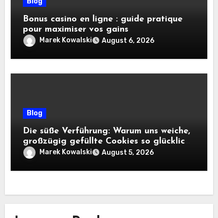
Blog
Bonus casino en ligne : guide pratique
pour maximiser vos gains
Marek Kowalski
August 6, 2026
Blog
Die süße Verführung: Warum uns weiche,
großzügig gefüllte Cookies so glücklich
machen
Marek Kowalski
August 5, 2026