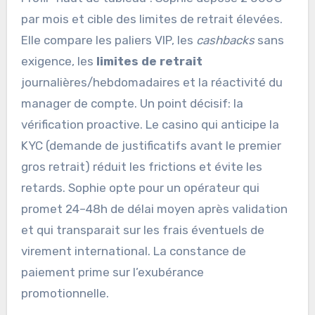
par mois et cible des limites de retrait élevées.
Elle compare les paliers VIP, les
cashbacks
sans
exigence, les
limites de retrait
journalières/hebdomadaires et la réactivité du
manager de compte. Un point décisif: la
vérification proactive. Le casino qui anticipe la
KYC (demande de justificatifs avant le premier
gros retrait) réduit les frictions et évite les
retards. Sophie opte pour un opérateur qui
promet 24–48h de délai moyen après validation
et qui transparait sur les frais éventuels de
virement international. La constance de
paiement prime sur l’exubérance
promotionnelle.