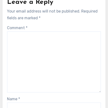
Leave a Reply
Your email address will not be published.
Required
fields are marked
*
Comment
*
Name
*