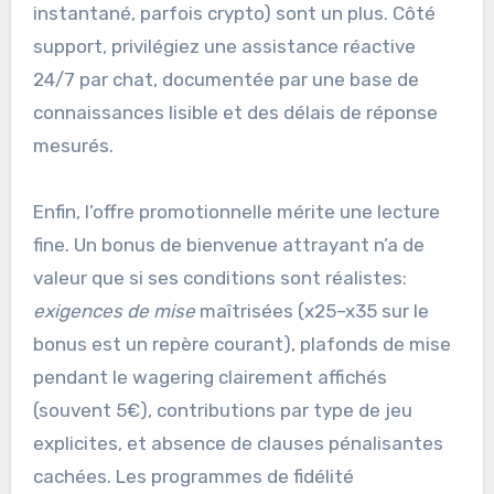
instantané, parfois crypto) sont un plus. Côté
support, privilégiez une assistance réactive
24/7 par chat, documentée par une base de
connaissances lisible et des délais de réponse
mesurés.
Enfin, l’offre promotionnelle mérite une lecture
fine. Un bonus de bienvenue attrayant n’a de
valeur que si ses conditions sont réalistes:
exigences de mise
maîtrisées (x25–x35 sur le
bonus est un repère courant), plafonds de mise
pendant le wagering clairement affichés
(souvent 5€), contributions par type de jeu
explicites, et absence de clauses pénalisantes
cachées. Les programmes de fidélité