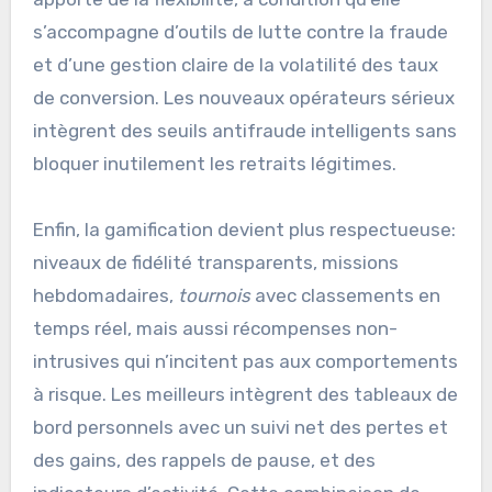
s’accompagne d’outils de lutte contre la fraude
et d’une gestion claire de la volatilité des taux
de conversion. Les nouveaux opérateurs sérieux
intègrent des seuils antifraude intelligents sans
bloquer inutilement les retraits légitimes.
Enfin, la gamification devient plus respectueuse:
niveaux de fidélité transparents, missions
hebdomadaires,
tournois
avec classements en
temps réel, mais aussi récompenses non-
intrusives qui n’incitent pas aux comportements
à risque. Les meilleurs intègrent des tableaux de
bord personnels avec un suivi net des pertes et
des gains, des rappels de pause, et des