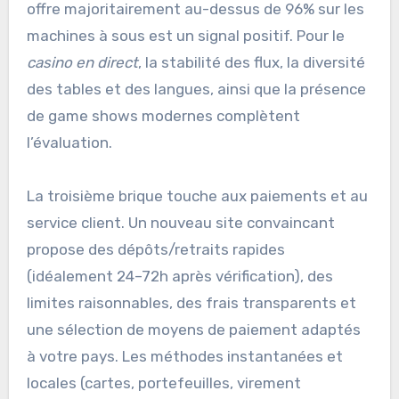
offre majoritairement au-dessus de 96% sur les
machines à sous est un signal positif. Pour le
casino en direct
, la stabilité des flux, la diversité
des tables et des langues, ainsi que la présence
de game shows modernes complètent
l’évaluation.
La troisième brique touche aux paiements et au
service client. Un nouveau site convaincant
propose des dépôts/retraits rapides
(idéalement 24–72h après vérification), des
limites raisonnables, des frais transparents et
une sélection de moyens de paiement adaptés
à votre pays. Les méthodes instantanées et
locales (cartes, portefeuilles, virement