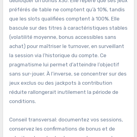
débloquer un bonus x30. Elle repère que ses jeux
préférés de table ne comptent qu’à 10%, tandis
que les slots qualifiées comptent à 100%. Elle
bascule sur des titres à caractéristiques stables
(volatilité moyenne, bonus accessibles sans
achat) pour maîtriser le turnover, en surveillant
la session via l’historique du compte. Ce
pragmatisme lui permet d’atteindre l’objectif
sans sur-jouer. À l’inverse, se concentrer sur des
jeux exclus ou des jackpots à contribution
réduite rallongerait inutilement la période de
conditions.
Conseil transversal: documentez vos sessions,
conservez les confirmations de bonus et de