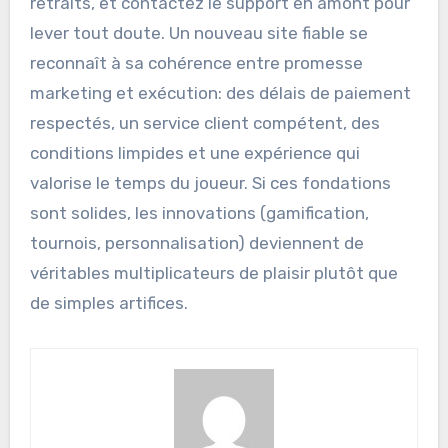
retraits, et contactez le support en amont pour
lever tout doute. Un nouveau site fiable se
reconnaît à sa cohérence entre promesse
marketing et exécution: des délais de paiement
respectés, un service client compétent, des
conditions limpides et une expérience qui
valorise le temps du joueur. Si ces fondations
sont solides, les innovations (gamification,
tournois, personnalisation) deviennent de
véritables multiplicateurs de plaisir plutôt que
de simples artifices.