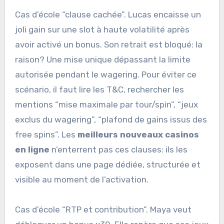
Cas d’école “clause cachée”. Lucas encaisse un
joli gain sur une slot à haute volatilité après
avoir activé un bonus. Son retrait est bloqué: la
raison? Une mise unique dépassant la limite
autorisée pendant le wagering. Pour éviter ce
scénario, il faut lire les T&C, rechercher les
mentions “mise maximale par tour/spin”, “jeux
exclus du wagering”, “plafond de gains issus des
free spins”. Les
meilleurs nouveaux casinos
en ligne
n’enterrent pas ces clauses: ils les
exposent dans une page dédiée, structurée et
visible au moment de l’activation.
Cas d’école “RTP et contribution”. Maya veut