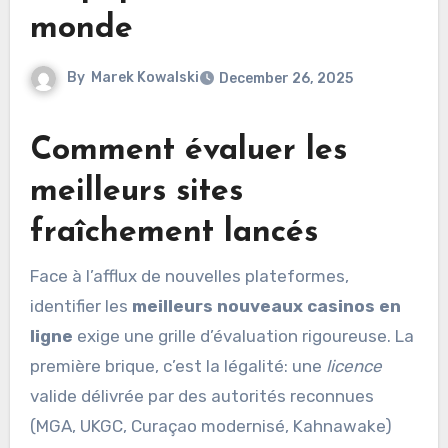
monde
By
Marek Kowalski
December 26, 2025
Comment évaluer les
meilleurs sites
fraîchement lancés
Face à l’afflux de nouvelles plateformes,
identifier les
meilleurs nouveaux casinos en
ligne
exige une grille d’évaluation rigoureuse. La
première brique, c’est la légalité: une
licence
valide délivrée par des autorités reconnues
(MGA, UKGC, Curaçao modernisé, Kahnawake)