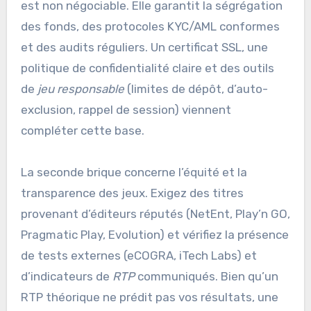
est non négociable. Elle garantit la ségrégation
des fonds, des protocoles KYC/AML conformes
et des audits réguliers. Un certificat SSL, une
politique de confidentialité claire et des outils
de
jeu responsable
(limites de dépôt, d’auto-
exclusion, rappel de session) viennent
compléter cette base.
La seconde brique concerne l’équité et la
transparence des jeux. Exigez des titres
provenant d’éditeurs réputés (NetEnt, Play’n GO,
Pragmatic Play, Evolution) et vérifiez la présence
de tests externes (eCOGRA, iTech Labs) et
d’indicateurs de
RTP
communiqués. Bien qu’un
RTP théorique ne prédit pas vos résultats, une