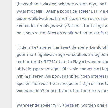
(bijvoorbeeld via een bekende wallet-app), het 
waar mogelijk. Daarna koopt de speler ETH via 
eigen wallet-adres. Bij het kiezen van een casin
kenmerken zoals
provably fair
en uitbetalingssn
on-chain route, fees en confirmaties te verifië
Tijdens het spelen hanteert de speler
bankrol
geen martingale-achtige verdubbelstrategieën en
met bekende
RTP
(Return to Player) worden var
uitkeringspercentages. Bij table games met lag
minimaliseren. Als bonusaanbiedingen interessant
spellen mee voor het rondspelen? Zijn er limiet
voorwaarden? Door dit vooraf te toetsen, voorko
Wanneer de speler wil uitbetalen, worden prakti