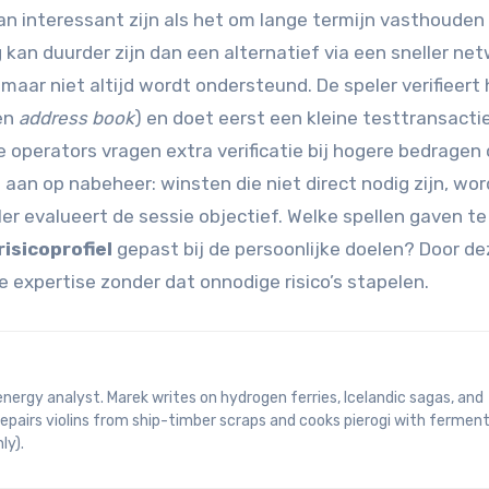
C kan interessant zijn als het om lange termijn vasthouden
 kan duurder zijn dan een alternatief via een sneller net
aar niet altijd wordt ondersteund. De speler verifieert 
een
address book
) en doet eerst een kleine testtransacti
operators vragen extra verificatie bij hogere bedragen o
t aan op nabeheer: winsten die niet direct nodig zijn, wo
er evalueert de sessie objectief. Welke spellen gaven te
risicoprofiel
gepast bij de persoonlijke doelen? Door de
de expertise zonder dat onnodige risico’s stapelen.
epairs violins from ship-timber scraps and cooks pierogi with fermen
ly).