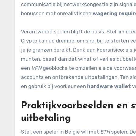
communicatie bij netwerkcongestie zijn signal
bonussen met onrealistische
wagering requi
Verantwoord spelen blijft de basis. Stel limiete
Crypto kan de drempel om snel bij te storten v
je je grenzen bereikt. Denk aan koersrisico: als j
munten, besef dan dat winst of verlies dubbel
een
VPN
geoblocks te omzeilen als de voorwaard
accounts en ontbrekende uitbetalingen. Ten slot
en gebruik bij voorkeur een
hardware wallet
vo
Praktijkvoorbeelden en st
uitbetaling
Stel, een speler in België wil met
ETH
spelen. De