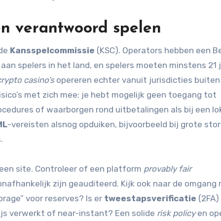
en verantwoord spelen
 de
Kansspelcommissie
(KSC). Operators hebben een B
 aan spelers in het land, en spelers moeten minstens 21 j
crypto casino’s
opereren echter vanuit jurisdicties buiten
isico’s met zich mee: je hebt mogelijk geen toegang tot
edures of waarborgen rond uitbetalingen als bij een lo
ML
-vereisten alsnog opduiken, bijvoorbeeld bij grote sto
.
 een site. Controleer of een platform
provably fair
onafhankelijk zijn geauditeerd. Kijk ook naar de omgang
rage” voor reserves? Is er
tweestapsverificatie
(2FA)
s verwerkt of near-instant? Een solide
risk policy
en op