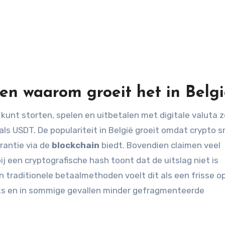
 en waarom groeit het in Belg
 kunt storten, spelen en uitbetalen met digitale valuta z
ls USDT. De populariteit in België groeit omdat crypto s
rantie via de
blockchain
biedt. Bovendien claimen veel
 een cryptografische hash toont dat de uitslag niet is
 traditionele betaalmethoden voelt dit als een frisse op
ks en in sommige gevallen minder gefragmenteerde