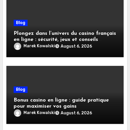
Blog
Plongez dans l’univers du casino français
en ligne : sécurité, jeux et conseils
pratiques
Marek Kowalski
August 6, 2026
Blog
Bonus casino en ligne : guide pratique
pour maximiser vos gains
Marek Kowalski
August 6, 2026