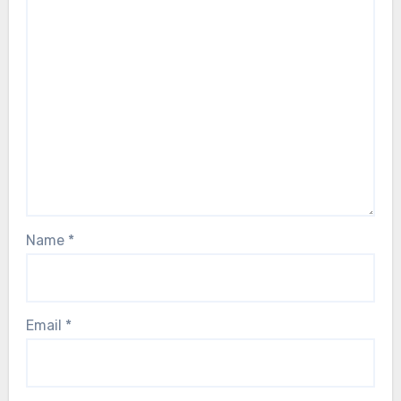
Name
*
Email
*