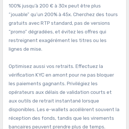
100% jusqu’à 200 € à 30x peut être plus
“jouable” qu’un 200% à 45x. Cherchez des tours
gratuits avec RTP standard, pas de versions
“promo” dégradées, et évitez les offres qui
restreignent exagérément les titres ou les
lignes de mise.
Optimisez aussi vos retraits. Effectuez la
vérification KYC en amont pour ne pas bloquer
les paiements gagnants. Privilégiez les
opérateurs aux délais de validation courts et
aux outils de retrait instantané lorsque
disponibles. Les e-wallets accélèrent souvent la
réception des fonds, tandis que les virements
bancaires peuvent prendre plus de temps.