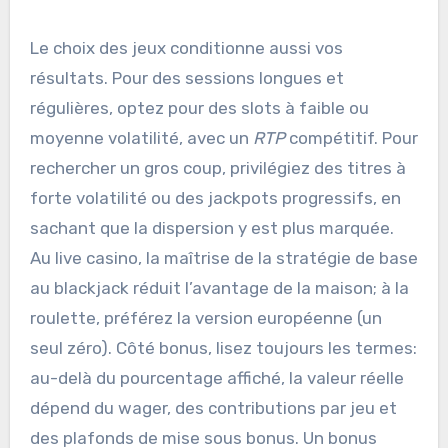
Le choix des jeux conditionne aussi vos
résultats. Pour des sessions longues et
régulières, optez pour des slots à faible ou
moyenne volatilité, avec un
RTP
compétitif. Pour
rechercher un gros coup, privilégiez des titres à
forte volatilité ou des jackpots progressifs, en
sachant que la dispersion y est plus marquée.
Au live casino, la maîtrise de la stratégie de base
au blackjack réduit l’avantage de la maison; à la
roulette, préférez la version européenne (un
seul zéro). Côté bonus, lisez toujours les termes:
au-delà du pourcentage affiché, la valeur réelle
dépend du wager, des contributions par jeu et
des plafonds de mise sous bonus. Un bonus