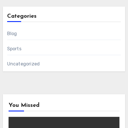
Categories
Blog
Sports
Uncategorized
You Missed