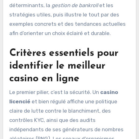
déterminants, la
gestion de bankroll
et les
stratégies utiles, puis illustre le tout par des
exemples concrets et des tendances actuelles
afin d’orienter un choix éclairé et durable.
Critères essentiels pour
identifier le meilleur
casino en ligne
Le premier pilier, c’est la sécurité. Un
casino
licencié
et bien régulé affiche une politique
claire de lutte contre le blanchiment, des
contrôles KYC, ainsi que des audits
indépendants de ses générateurs de nombres
aléatoires (RNG). Les sceaux d’organismes