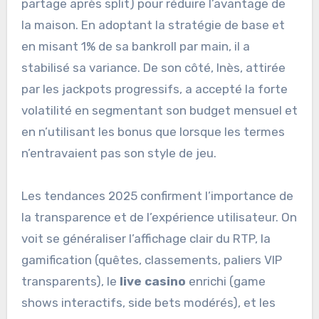
partage après split) pour réduire l’avantage de
la maison. En adoptant la stratégie de base et
en misant 1% de sa bankroll par main, il a
stabilisé sa variance. De son côté, Inès, attirée
par les jackpots progressifs, a accepté la forte
volatilité en segmentant son budget mensuel et
en n’utilisant les bonus que lorsque les termes
n’entravaient pas son style de jeu.
Les tendances 2025 confirment l’importance de
la transparence et de l’expérience utilisateur. On
voit se généraliser l’affichage clair du RTP, la
gamification (quêtes, classements, paliers VIP
transparents), le
live casino
enrichi (game
shows interactifs, side bets modérés), et les