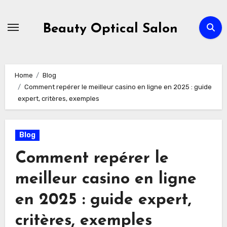
Skip
to
Beauty Optical Salon
content
Home
Blog
Comment repérer le meilleur casino en ligne en 2025 : guide
expert, critères, exemples
Blog
Comment repérer le
meilleur casino en ligne
en 2025 : guide expert,
critères, exemples