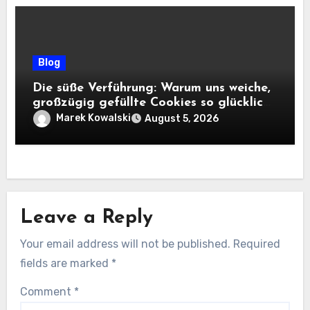
Blog
Die süße Verführung: Warum uns weiche,
großzügig gefüllte Cookies so glücklich
machen
Marek Kowalski
August 5, 2026
Leave a Reply
Your email address will not be published.
Required
fields are marked
*
Comment
*