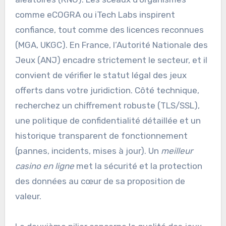
comme eCOGRA ou iTech Labs inspirent
confiance, tout comme des licences reconnues
(MGA, UKGC). En France, l’Autorité Nationale des
Jeux (ANJ) encadre strictement le secteur, et il
convient de vérifier le statut légal des jeux
offerts dans votre juridiction. Côté technique,
recherchez un chiffrement robuste (TLS/SSL),
une politique de confidentialité détaillée et un
historique transparent de fonctionnement
(pannes, incidents, mises à jour). Un
meilleur
casino en ligne
met la sécurité et la protection
des données au cœur de sa proposition de
valeur.