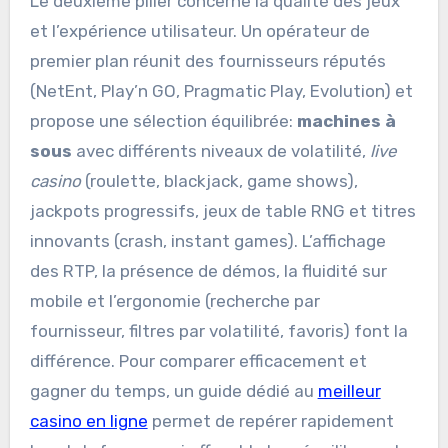
Le deuxième pilier concerne la qualité des jeux
et l’expérience utilisateur. Un opérateur de
premier plan réunit des fournisseurs réputés
(NetEnt, Play’n GO, Pragmatic Play, Evolution) et
propose une sélection équilibrée:
machines à
sous
avec différents niveaux de volatilité,
live
casino
(roulette, blackjack, game shows),
jackpots progressifs, jeux de table RNG et titres
innovants (crash, instant games). L’affichage
des RTP, la présence de démos, la fluidité sur
mobile et l’ergonomie (recherche par
fournisseur, filtres par volatilité, favoris) font la
différence. Pour comparer efficacement et
gagner du temps, un guide dédié au
meilleur
casino en ligne
permet de repérer rapidement