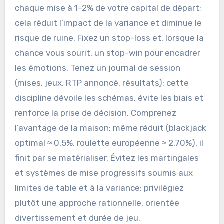
chaque mise à 1–2% de votre capital de départ;
cela réduit l’impact de la variance et diminue le
risque de ruine. Fixez un stop-loss et, lorsque la
chance vous sourit, un stop-win pour encadrer
les émotions. Tenez un journal de session
(mises, jeux, RTP annoncé, résultats): cette
discipline dévoile les schémas, évite les biais et
renforce la prise de décision. Comprenez
l’avantage de la maison: même réduit (blackjack
optimal ≈ 0,5%, roulette européenne ≈ 2,70%), il
finit par se matérialiser. Évitez les martingales
et systèmes de mise progressifs soumis aux
limites de table et à la variance; privilégiez
plutôt une approche rationnelle, orientée
divertissement et durée de jeu.