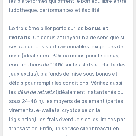
les plateformes qui offrent le bon équilibre entre
ludothèque, performances et fiabilité.
Le troisième pilier porte sur les
bonus et
retraits
. Un bonus attrayant n’a de sens que si
ses conditions sont raisonnables: exigences de
mise (idéalement 30x ou moins pour le bonus,
contributions de 100% sur les slots et clarté des
jeux exclus), plafonds de mise sous bonus et
délais pour remplir les conditions. Vérifiez aussi
les
délai de retraits
(idéalement instantanés ou
sous 24–48 h), les moyens de paiement (cartes,
virements, e-wallets, cryptos selon la
législation), les frais éventuels et les limites par
transaction. Enfin, un service client réactif en