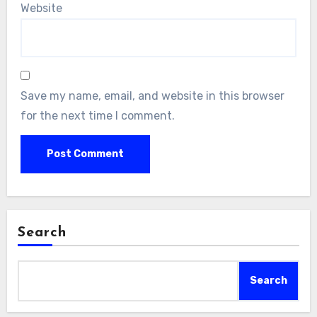
Website
Save my name, email, and website in this browser
for the next time I comment.
Search
Search