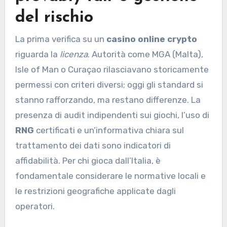
del rischio
La prima verifica su un
casino online crypto
riguarda la
licenza
. Autorità come MGA (Malta),
Isle of Man o Curaçao rilasciavano storicamente
permessi con criteri diversi; oggi gli standard si
stanno rafforzando, ma restano differenze. La
presenza di audit indipendenti sui giochi, l’uso di
RNG
certificati e un’informativa chiara sul
trattamento dei dati sono indicatori di
affidabilità. Per chi gioca dall’Italia, è
fondamentale considerare le normative locali e
le restrizioni geografiche applicate dagli
operatori.