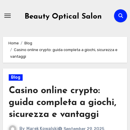
Skip
to
Beauty Optical Salon
content
Home
Blog
Casino online crypto: guida completa a giochi, sicurezza e
vantaggi
Blog
Casino online crypto:
guida completa a giochi,
sicurezza e vantaggi
By
Marek Kowalski
September 29, 2025