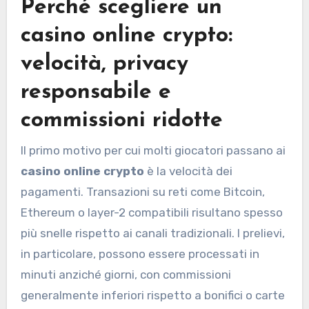
Perché scegliere un
casino online crypto:
velocità, privacy
responsabile e
commissioni ridotte
Il primo motivo per cui molti giocatori passano ai
casino online crypto
è la velocità dei
pagamenti. Transazioni su reti come Bitcoin,
Ethereum o layer-2 compatibili risultano spesso
più snelle rispetto ai canali tradizionali. I prelievi,
in particolare, possono essere processati in
minuti anziché giorni, con commissioni
generalmente inferiori rispetto a bonifici o carte