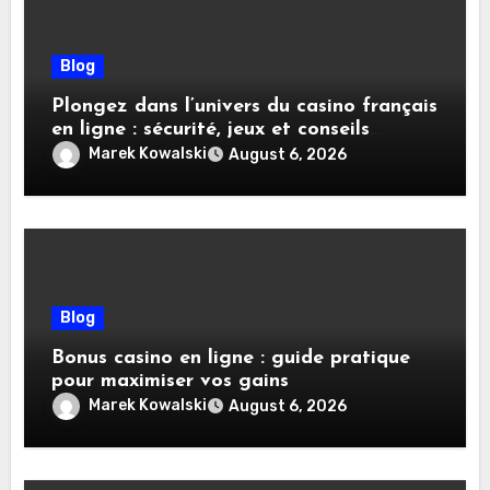
Blog
Plongez dans l’univers du casino français
en ligne : sécurité, jeux et conseils
pratiques
Marek Kowalski
August 6, 2026
Blog
Bonus casino en ligne : guide pratique
pour maximiser vos gains
Marek Kowalski
August 6, 2026