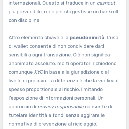
internazionali. Questo si traduce in un
cashout
più prevedibile, utile per chi gestisce un bankroll
con disciplina.
Altro elemento chiave è la
pseudonimità
. L’uso
di wallet consente di non condividere dati
sensibili a ogni transazione. Ciò non significa
anonimato assoluto: molti operatori richiedono
comunque
KYC
in base alla giurisdizione o al
livello di prelievo. La differenza è che la verifica è
spesso proporzionale al rischio, limitando
l’esposizione di informazioni personali. Un
approccio di
privacy responsabile
consente di
tutelare identità e fondi senza aggirare le
normative di prevenzione al riciclaggio.