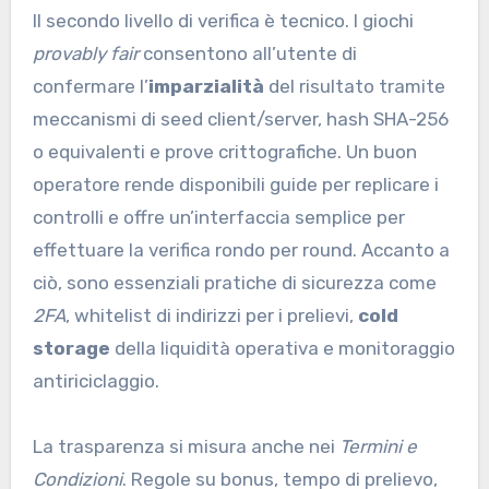
Il secondo livello di verifica è tecnico. I giochi
provably fair
consentono all’utente di
confermare l’
imparzialità
del risultato tramite
meccanismi di seed client/server, hash SHA-256
o equivalenti e prove crittografiche. Un buon
operatore rende disponibili guide per replicare i
controlli e offre un’interfaccia semplice per
effettuare la verifica rondo per round. Accanto a
ciò, sono essenziali pratiche di sicurezza come
2FA
, whitelist di indirizzi per i prelievi,
cold
storage
della liquidità operativa e monitoraggio
antiriciclaggio.
La trasparenza si misura anche nei
Termini e
Condizioni
. Regole su bonus, tempo di prelievo,