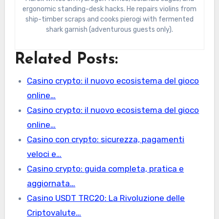
ergonomic standing-desk hacks. He repairs violins from
ship-timber scraps and cooks pierogi with fermented
shark garnish (adventurous guests only).
Related Posts:
Casino crypto: il nuovo ecosistema del gioco
online…
Casino crypto: il nuovo ecosistema del gioco
online…
Casino con crypto: sicurezza, pagamenti
veloci e…
Casino crypto: guida completa, pratica e
aggiornata…
Casino USDT TRC20: La Rivoluzione delle
Criptovalute…