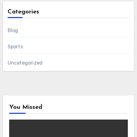
Categories
Blog
Sports
Uncategorized
You Missed