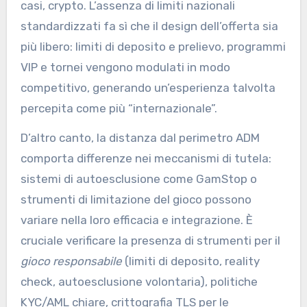
casi, crypto. L’assenza di limiti nazionali
standardizzati fa sì che il design dell’offerta sia
più libero: limiti di deposito e prelievo, programmi
VIP e tornei vengono modulati in modo
competitivo, generando un’esperienza talvolta
percepita come più “internazionale”.
D’altro canto, la distanza dal perimetro ADM
comporta differenze nei meccanismi di tutela:
sistemi di autoesclusione come GamStop o
strumenti di limitazione del gioco possono
variare nella loro efficacia e integrazione. È
cruciale verificare la presenza di strumenti per il
gioco responsabile
(limiti di deposito, reality
check, autoesclusione volontaria), politiche
KYC/AML chiare, crittografia TLS per le