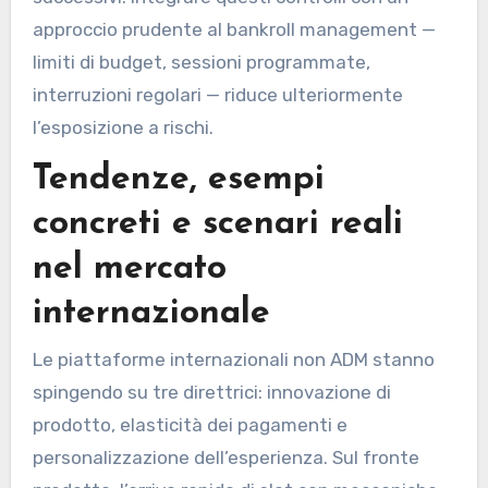
approccio prudente al bankroll management —
limiti di budget, sessioni programmate,
interruzioni regolari — riduce ulteriormente
l’esposizione a rischi.
Tendenze, esempi
concreti e scenari reali
nel mercato
internazionale
Le piattaforme internazionali non ADM stanno
spingendo su tre direttrici: innovazione di
prodotto, elasticità dei pagamenti e
personalizzazione dell’esperienza. Sul fronte