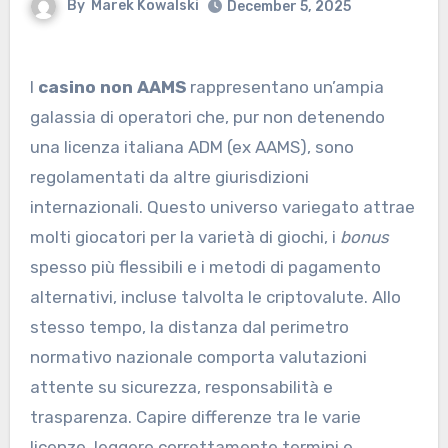
By
Marek Kowalski
December 5, 2025
I
casino non AAMS
rappresentano un’ampia
galassia di operatori che, pur non detenendo
una licenza italiana ADM (ex AAMS), sono
regolamentati da altre giurisdizioni
internazionali. Questo universo variegato attrae
molti giocatori per la varietà di giochi, i
bonus
spesso più flessibili e i metodi di pagamento
alternativi, incluse talvolta le criptovalute. Allo
stesso tempo, la distanza dal perimetro
normativo nazionale comporta valutazioni
attente su sicurezza, responsabilità e
trasparenza. Capire differenze tra le varie
licenze, leggere correttamente termini e