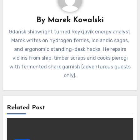
By
Marek Kowalski
Gdańsk shipwright turned Reykjavík energy analyst.
Marek writes on hydrogen ferries, Icelandic sagas,
and ergonomic standing-desk hacks. He repairs
violins from ship-timber scraps and cooks pierogi
with fermented shark garnish (adventurous guests
only).
Related Post