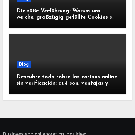
Die süße Verführung: Warum uns
weiche, großzügig gefüllte Cookies so
glücklich machen
Blog
Descubre todo sobre los casinos online
sin verificación: qué son, ventajas y
riesgos
Business and collaboration inquiries: