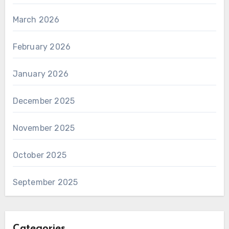
March 2026
February 2026
January 2026
December 2025
November 2025
October 2025
September 2025
Categories