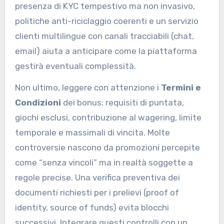
presenza di KYC tempestivo ma non invasivo,
politiche anti-riciclaggio coerenti e un servizio
clienti multilingue con canali tracciabili (chat,
email) aiuta a anticipare come la piattaforma
gestirà eventuali complessità.
Non ultimo, leggere con attenzione i
Termini e
Condizioni
dei bonus: requisiti di puntata,
giochi esclusi, contribuzione al wagering, limite
temporale e massimali di vincita. Molte
controversie nascono da promozioni percepite
come “senza vincoli” ma in realtà soggette a
regole precise. Una verifica preventiva dei
documenti richiesti per i prelievi (proof of
identity, source of funds) evita blocchi
successivi. Integrare questi controlli con un