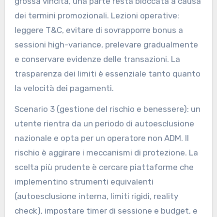
grossa vincita, una parte resta bloccata a causa
dei termini promozionali. Lezioni operative:
leggere T&C, evitare di sovrapporre bonus a
sessioni high-variance, prelevare gradualmente
e conservare evidenze delle transazioni. La
trasparenza dei limiti è essenziale tanto quanto
la velocità dei pagamenti.
Scenario 3 (gestione del rischio e benessere): un
utente rientra da un periodo di autoesclusione
nazionale e opta per un operatore non ADM. Il
rischio è aggirare i meccanismi di protezione. La
scelta più prudente è cercare piattaforme che
implementino strumenti equivalenti
(autoesclusione interna, limiti rigidi, reality
check), impostare timer di sessione e budget, e