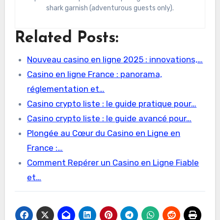
shark garnish (adventurous guests only).
Related Posts:
Nouveau casino en ligne 2025 : innovations,…
Casino en ligne France : panorama,
réglementation et…
Casino crypto liste : le guide pratique pour…
Casino crypto liste : le guide avancé pour…
Plongée au Cœur du Casino en Ligne en
France :…
Comment Repérer un Casino en Ligne Fiable
et…