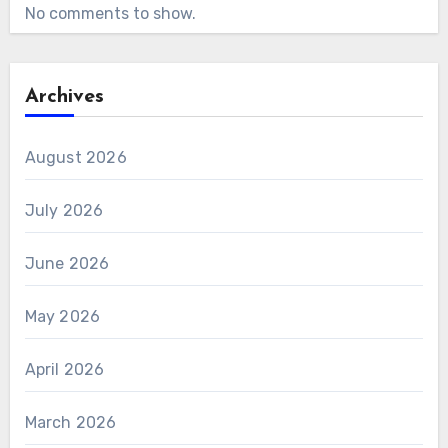
No comments to show.
Archives
August 2026
July 2026
June 2026
May 2026
April 2026
March 2026