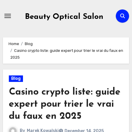
Skip
to
Beauty Optical Salon
content
Home
Blog
Casino crypto liste: guide expert pour trier le vrai du faux en
2025
Blog
Casino crypto liste: guide
expert pour trier le vrai
du faux en 2025
By
Marek Kowalski
December 14, 2025