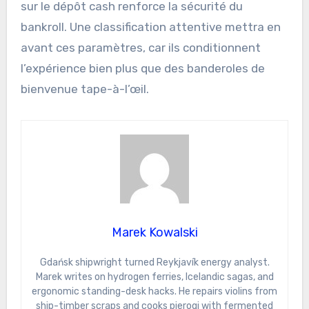
sur le dépôt cash renforce la sécurité du
bankroll. Une classification attentive mettra en
avant ces paramètres, car ils conditionnent
l’expérience bien plus que des banderoles de
bienvenue tape-à-l’œil.
Marek Kowalski
Gdańsk shipwright turned Reykjavík energy analyst.
Marek writes on hydrogen ferries, Icelandic sagas, and
ergonomic standing-desk hacks. He repairs violins from
ship-timber scraps and cooks pierogi with fermented