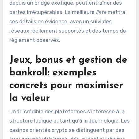
depuis un bridge exotique, peut entraîner des
pertes irrécupérables. La meilleure
liste
mettra
ces détails en évidence, avec un suivi des
réseaux réellement supportés et des temps de
règlement observés.
Jeux, bonus et gestion de
bankroll: exemples
concrets pour maximiser
la valeur
Un tri crédible des plateformes s’intéresse à la
structure ludique autant qu’à la technologie. Les
casinos orientés crypto se distinguent par des