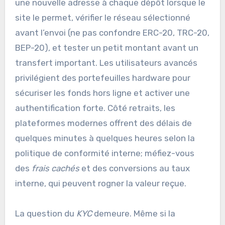
une nouvelle adresse à chaque dépôt lorsque le
site le permet, vérifier le réseau sélectionné
avant l’envoi (ne pas confondre ERC-20, TRC-20,
BEP-20), et tester un petit montant avant un
transfert important. Les utilisateurs avancés
privilégient des portefeuilles hardware pour
sécuriser les fonds hors ligne et activer une
authentification forte. Côté retraits, les
plateformes modernes offrent des délais de
quelques minutes à quelques heures selon la
politique de conformité interne; méfiez-vous
des
frais cachés
et des conversions au taux
interne, qui peuvent rogner la valeur reçue.
La question du
KYC
demeure. Même si la