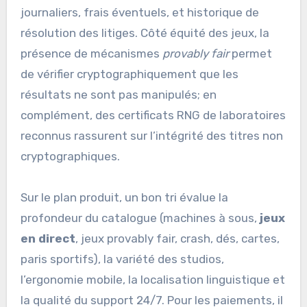
journaliers, frais éventuels, et historique de
résolution des litiges. Côté équité des jeux, la
présence de mécanismes
provably fair
permet
de vérifier cryptographiquement que les
résultats ne sont pas manipulés; en
complément, des certificats RNG de laboratoires
reconnus rassurent sur l’intégrité des titres non
cryptographiques.
Sur le plan produit, un bon tri évalue la
profondeur du catalogue (machines à sous,
jeux
en direct
, jeux provably fair, crash, dés, cartes,
paris sportifs), la variété des studios,
l’ergonomie mobile, la localisation linguistique et
la qualité du support 24/7. Pour les paiements, il