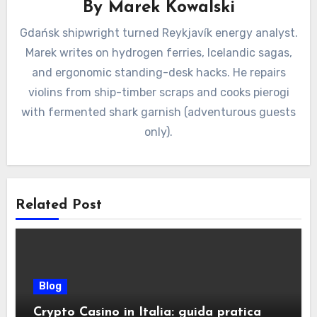
By
Marek Kowalski
Gdańsk shipwright turned Reykjavík energy analyst.
Marek writes on hydrogen ferries, Icelandic sagas,
and ergonomic standing-desk hacks. He repairs
violins from ship-timber scraps and cooks pierogi
with fermented shark garnish (adventurous guests
only).
Related Post
Blog
Crypto Casino in Italia: guida pratica