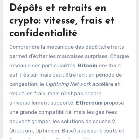
Dépôts et retraits en
crypto: vitesse, frais et
confidentialité
Comprendre la mécanique des dépôts/retraits
permet d’éviter les mauvaises surprises. Chaque
réseau a ses particularités:
Bitcoin
on-chain
est très sûr mais peut être lent en période de
congestion; le
Lightning Network
accélère et
réduit les frais, mais n’est pas encore
universellement supporté.
Ethereum
propose
une grande compatibilité, mais les gas fees
peuvent grimper; les solutions de couche 2
(Arbitrum, Optimism, Base) abaissent coûts et