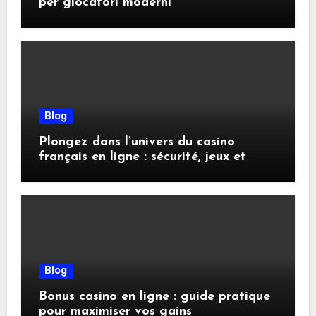
per giocatori moderni
Blog
Plongez dans l’univers du casino
français en ligne : sécurité, jeux et
conseils pratiques
Blog
Bonus casino en ligne : guide pratique
pour maximiser vos gains